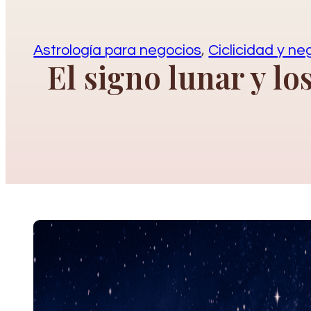
Astrología para negocios
,
Ciclicidad y ne
El signo lunar y lo