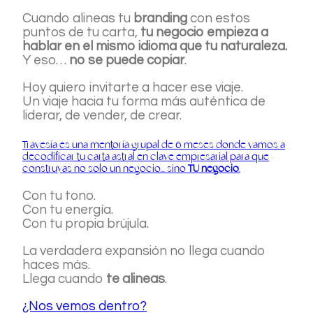
Cuando alineas tu
branding
con estos
puntos de tu carta,
tu negocio empieza a
hablar en el mismo idioma que tu naturaleza.
Y eso…
no se puede copiar
.
Hoy quiero invitarte a hacer ese viaje.
Un viaje hacia tu forma más auténtica de
liderar, de vender, de crear.
Travesía es una mentoría grupal de 6 meses donde vamos a
decodificar tu carta astral en clave empresarial para que
construyas no solo un negocio… sino
TU negocio
.
Con tu tono.
Con tu energía.
Con tu propia brújula.
La verdadera expansión no llega cuando
haces más.
Llega cuando
te alineas
.
¿Nos vemos dentro?