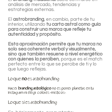
análisis de mercado, tendencias y
estrategias externas.
El
astrobranding
, en cambio, parte de tu
interior, utilizando
tu carta astral como guía
para construir una marca que refleje tu
autenticidad y propósito.
Esta aproximación permite que tu marca no
solo sea coherente verbal y visualmente,
sino que también resuene a nivel energético
con quienes la perciben
, porque es el match
perfecto entre lo que se percibe de ti y lo
que luego reflejas.
Lo que
no
es astrobranding:
Hacer
branding astrológico
no es poner planetas en tu
Instagram ni elegir colores «místicos».
Lo que sí es astrobranding: